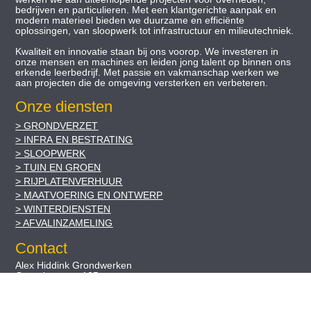
bedrijven en particulieren. Met een klantgerichte aanpak en
modern materieel bieden we duurzame en efficiënte
oplossingen, van sloopwerk tot infrastructuur en milieutechniek.
Kwaliteit en innovatie staan bij ons voorop. We investeren in
onze mensen en machines en leiden jong talent op binnen ons
erkende leerbedrijf. Met passie en vakmanschap werken we
aan projecten die de omgeving versterken en verbeteren.
Onze diensten
>
GRONDVERZET
>
INFRA
EN BESTRATING
>
SLOOPWERK
>
TUIN EN GROEN
>
RIJPLATENVERHUUR
>
MAATVOERING EN ONTWERP
>
WINTERDIENSTEN
>
AFVALINZAMELING
Contact
Alex Hiddink Grondwerken
Groenloseweg 125
7101 AL Winterswijk
Telefoon
+31 (0)543 51 41 07