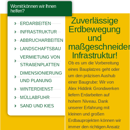
Womit können wir Ihnen
helfen?
Zuverlässige
ERDARBEITEN
Erdbewegung
INFRASTRUKTUR
und
ABBRUCHARBEITEN
maßgeschneider
LANDSCHAFTSBAU
Infrastruktur!
VERMIETUNG VON
Ob es um die Vorbereitung
STRAßENPLATTEN
eines Bauplatzes geht oder
DIMENSIONIERUNG
um den präzisen Aushub
UND PLANUNG
einer Baugrube: Wir von
Alex Hiddink Grondwerken
WINTERDIENST
liefern Erdarbeiten auf
MÜLLABFUHR
hohem Niveau. Dank
SAND UND KIES
unserer Erfahrung mit
kleinen und großen
Erdbauprojekten können wir
immer den richtigen Ansatz